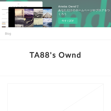
Ameba Owndで
あなただけのホームページやブログをつ
くろう
今すぐ試す
Blog
TA88's Ownd