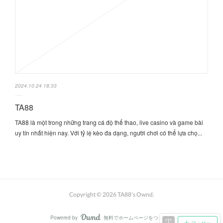
2024.10.24 18:33
TA88
TA88 là một trong những trang cá độ thể thao, live casino và game bài
uy tín nhất hiện nay. Với tỷ lệ kèo đa dạng, người chơi có thể lựa chọ...
Copyright ©
2026
TA88's Ownd
.
Powered by
無料でホームページをつくろう
AmebaOwnd